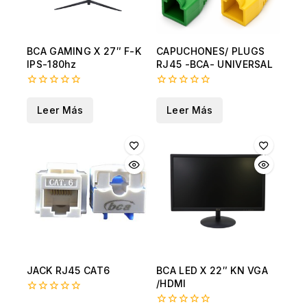
BCA GAMING X 27″ F-K
CAPUCHONES/ PLUGS
IPS-180hz
RJ45 -BCA- UNIVERSAL
0
0
fuera
fuera
Leer Más
Leer Más
de
de
5
5
JACK RJ45 CAT6
BCA LED X 22″ KN VGA
/HDMI
0