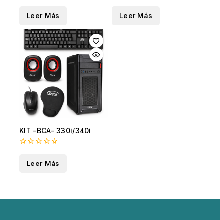
fuera
0
de
fuera
Leer Más
Leer Más
5
de
5
KIT -BCA- 330i/340i
0
fuera
Leer Más
de
5