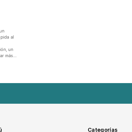
 un
pida al
ión, un
rar más…
ú
Categorías