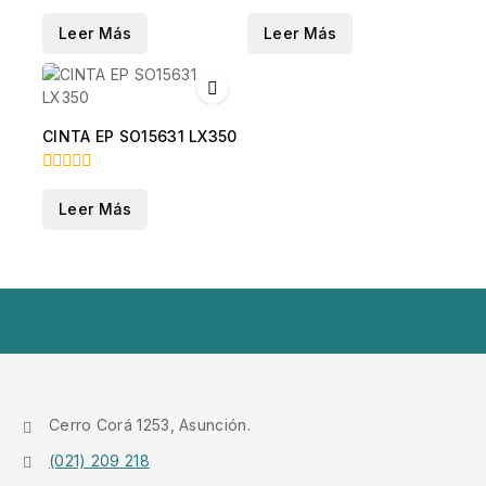
0
5
fuera
Leer Más
Leer Más
de
5
CINTA EP SO15631 LX350
0
fuera
Leer Más
de
5
Cerro Corá 1253, Asunción.
(021) 209 218