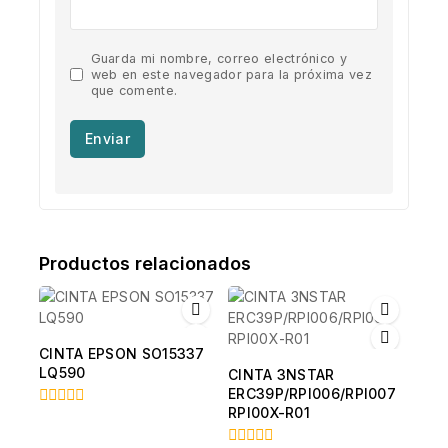
Guarda mi nombre, correo electrónico y
web en este navegador para la próxima vez
que comente.
Productos relacionados
CINTA EPSON SO15337
LQ590
CINTA 3NSTAR
ERC39P/RPI006/RPI007
RPI00X-R01
0
fuera
de