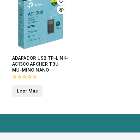
ADAPADOR USB TP-LINK-
AC1300 ARCHER T3U
MU-MINO NANO
0
fuera
Leer Más
de
5