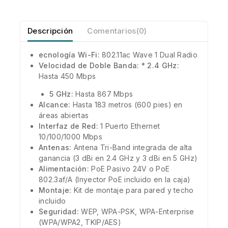
Descripción
Comentarios(0)
ecnología Wi-Fi:
802.11ac Wave 1 Dual Radio
Velocidad de Doble Banda:
*
2.4 GHz:
Hasta 450 Mbps
5 GHz:
Hasta 867 Mbps
Alcance:
Hasta 183 metros (600 pies) en
áreas abiertas
Interfaz de Red:
1 Puerto Ethernet
10/100/1000 Mbps
Antenas:
Antena Tri-Band integrada de alta
ganancia (3 dBi en 2.4 GHz y 3 dBi en 5 GHz)
Alimentación:
PoE Pasivo 24V o PoE
802.3af/A (Inyector PoE incluido en la caja)
Montaje:
Kit de montaje para pared y techo
incluido
Seguridad:
WEP, WPA-PSK, WPA-Enterprise
(WPA/WPA2, TKIP/AES)