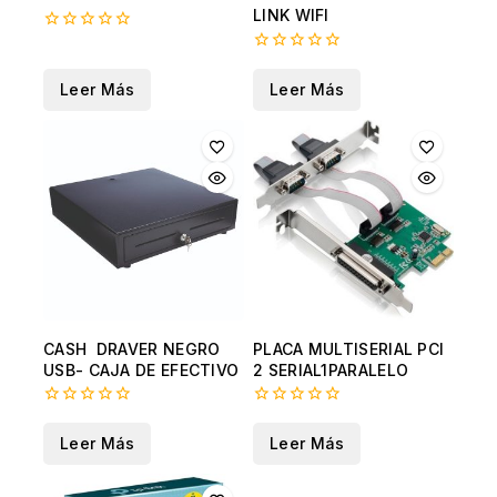
LINK WIFI
0
fuera
0
de
fuera
Leer Más
Leer Más
5
de
5
CASH DRAVER NEGRO
PLACA MULTISERIAL PCI
USB- CAJA DE EFECTIVO
2 SERIAL1PARALELO
0
0
fuera
fuera
Leer Más
Leer Más
de
de
5
5